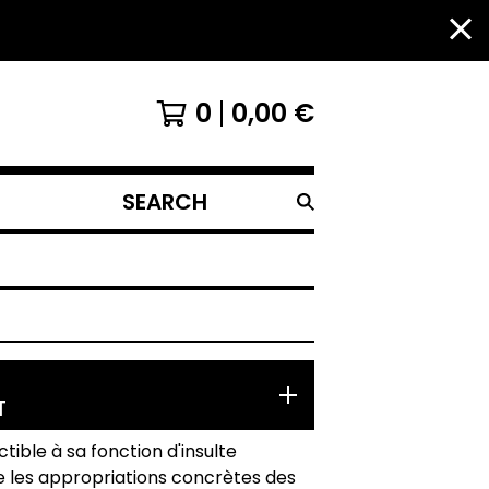
0
0,00
€
SEARCH
PRODUCTS
T
ible à sa fonction d'insulte
e les appropriations concrètes des