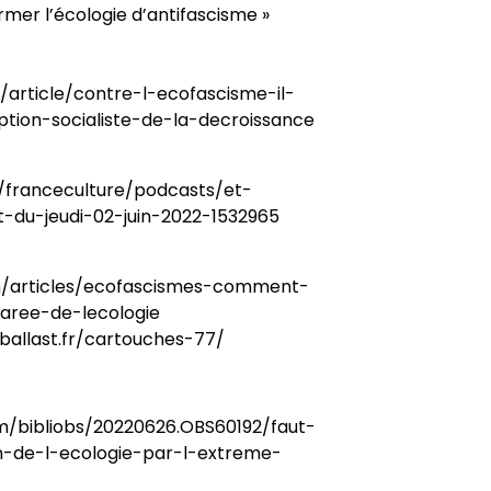
armer l’écologie d’antifascisme »
/article/contre-l-ecofascisme-il-
tion-socialiste-de-la-decroissance
r/franceculture/podcasts/et-
-du-jeudi-02-juin-2022-1532965
m/articles/ecofascismes-comment-
aree-de-lecologie
ballast.fr/cartouches-77/
m/bibliobs/20220626.OBS60192/faut-
on-de-l-ecologie-par-l-extreme-